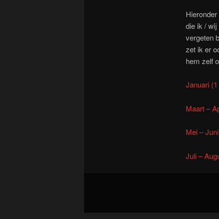
Hieronder z
die ik / w
vergeten b
zet ik er 
hem zelf 
Januari (1
Maart – Ap
Mei – Juni
Juli – Aug