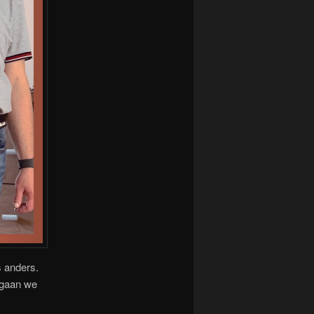
s anders.
 gaan we