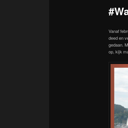
#Wa
Vanaf febr
deed en v
gedaan. Me
op, kijk m