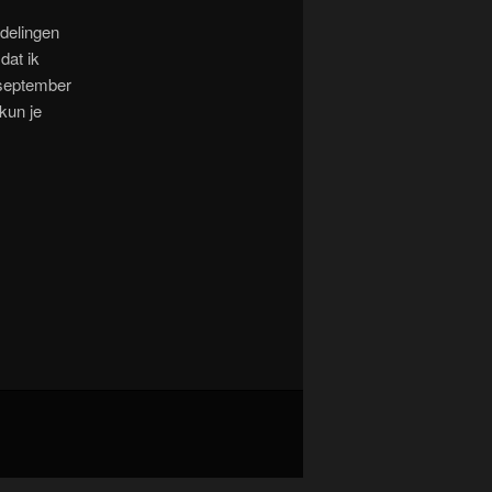
ndelingen
dat ik
 september
kun je